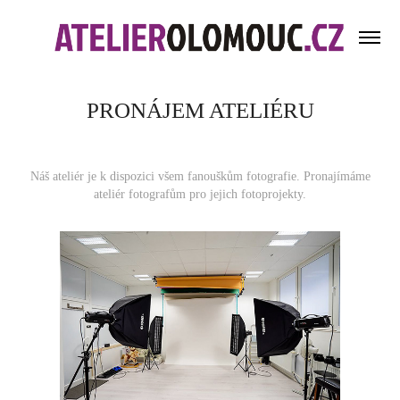
PRONÁJEM ATELIÉRU
Náš ateliér je k dispozici všem fanouškům fotografie. Pronajímáme
ateliér fotografům pro jejich fotoprojekty.