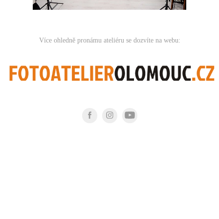
Více ohledně pronámu ateliéru se dozvíte na webu: